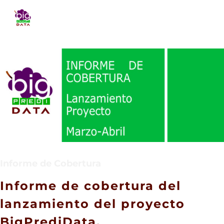
Saltar
To
al
contenido
Na
HOME
PROYECTO
CONSORCIO
Informe de Cobertura
MEDIA
Informe de cobertura del
lanzamiento del proyecto
CONTACTO
BigPrediData.